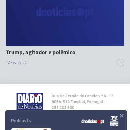
Trump, agitador e polémico
12 Fev 02:00
1
Rua Dr. Fernão de Ornelas, 56 - 3º
9054-514 Funchal, Portugal
291 202 300
×
Podcasts
Instale a nossa App