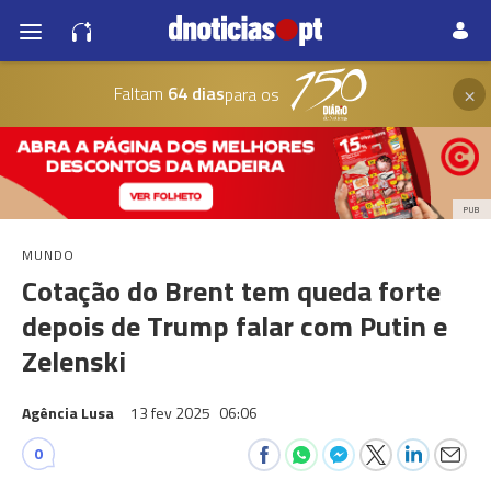
×
Faltam
64 dias
para os
PUB
MUNDO
Cotação do Brent tem queda forte
depois de Trump falar com Putin e
Zelenski
Agência Lusa
13 fev 2025
06:06
0