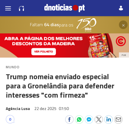
×
Faltam
64 dias
para os
PUB
MUNDO
Trump nomeia enviado especial
para a Gronelândia para defender
interesses "com firmeza"
Agência Lusa
22 dez 2025
07:50
0