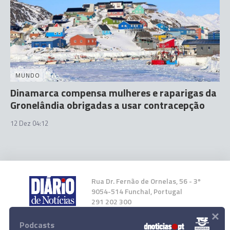
MUNDO
Dinamarca compensa mulheres e raparigas da
Gronelândia obrigadas a usar contracepção
12 Dez 04:12
Rua Dr. Fernão de Ornelas, 56 - 3º
9054-514 Funchal, Portugal
291 202 300
×
Podcasts
Instale a nossa App