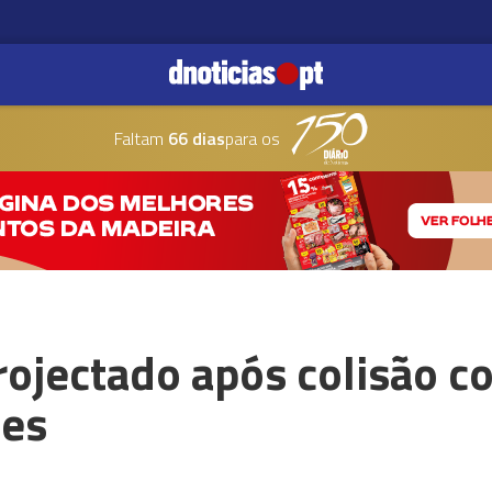
Faltam
66 dias
para os
rojectado após colisão c
des