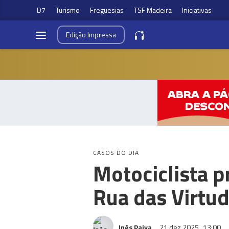
D7
Turismo
Freguesias
TSF Madeira
Iniciativas
Edição
Impressa
CASOS DO DIA
Motociclista p
Rua das Virtu
Inês Paiva
21 dez 2025
13:00