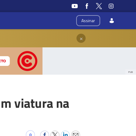
Assinar
×
PUB
om viatura na
0