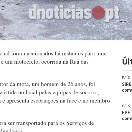
hal foram accionados há instantes para uma
Úl
a e um motociclo, ocorrida na Rua das
PAÍS
utor da mota, um homem de 26 anos, foi
SIRE
comu
ssistida no local pelas equipas de socorro,
a e apresenta escoriações na face e no membro
PAÍS
FPF 
come
erá ser transportado para os Serviços de
 Mendonça.