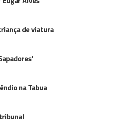
r Edgar Alves
riança de viatura
'Sapadores'
êndio na Tabua
tribunal