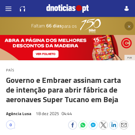
×
Faltam
66 dias
para os
PUB
PAÍS
Governo e Embraer assinam carta
de intenção para abrir fábrica de
aeronaves Super Tucano em Beja
Agência Lusa
18 dez 2025
04:44
0