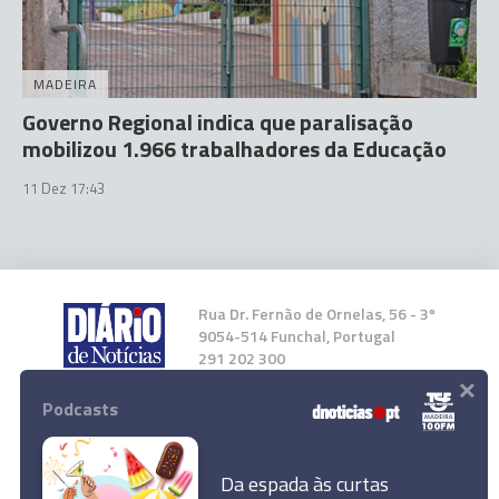
MADEIRA
Governo Regional indica que paralisação
mobilizou 1.966 trabalhadores da Educação
11 Dez 17:43
Rua Dr. Fernão de Ornelas, 56 - 3º
9054-514 Funchal, Portugal
291 202 300
×
Podcasts
Instale a nossa App
Da espada às curtas