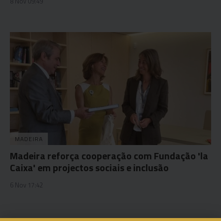
8 Nov 09:49
MADEIRA
Madeira reforça cooperação com Fundação 'la
Caixa' em projectos sociais e inclusão
6 Nov 17:42