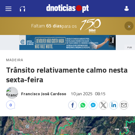
×
Faltam
65 dias
para os
PUB
MADEIRA
Trânsito relativamente calmo nesta
sexta-feira
Francisco José Cardoso
10 jan 2025
08:15
0