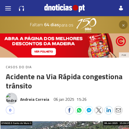
×
Faltam
64 dias
para os
PUB
CASOS DO DIA
Acidente na Via Rápida congestiona
trânsito
Andreia Correia
06 jan 2025
15:26
0