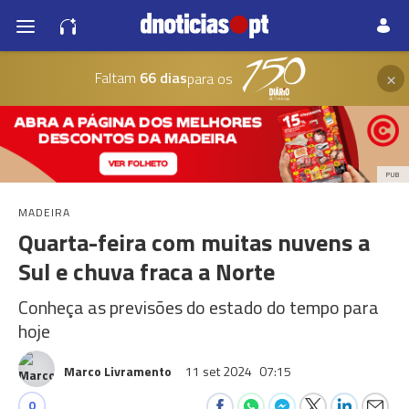
×
Faltam
66 dias
para os
PUB
MADEIRA
Quarta-feira com muitas nuvens a
Sul e chuva fraca a Norte
Conheça as previsões do estado do tempo para
hoje
Marco Livramento
11 set 2024
07:15
0