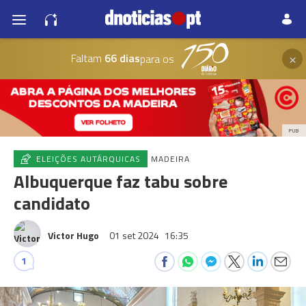
×
Faltam
66 dias
para os
PUB
ELEIÇÕES AUTÁRQUICAS
MADEIRA
Albuquerque faz tabu sobre
candidato
Victor Hugo
01 set 2024
16:35
1