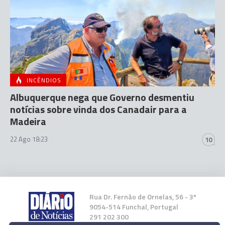
INCÊNDIOS
Albuquerque nega que Governo desmentiu
notícias sobre vinda dos Canadair para a
Madeira
22 Ago 18:23
10
Rua Dr. Fernão de Ornelas, 56 - 3º
9054-514 Funchal, Portugal
291 202 300