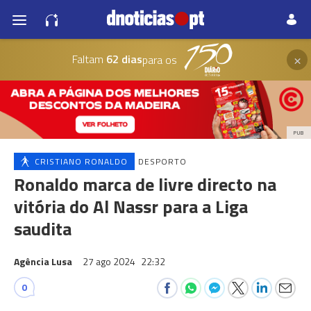
×
Faltam
62 dias
para os
PUB
CRISTIANO RONALDO
DESPORTO
Ronaldo marca de livre directo na
vitória do Al Nassr para a Liga
saudita
Agência Lusa
27 ago 2024
22:32
0