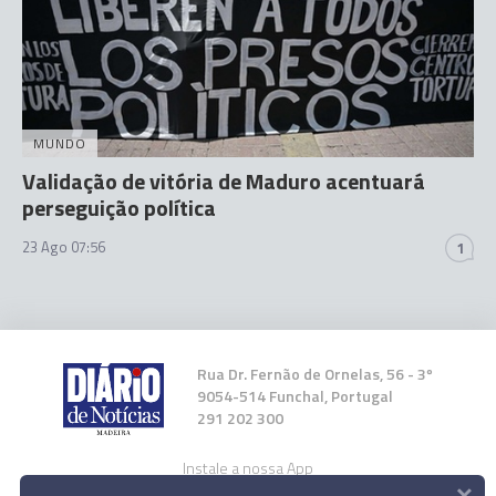
MUNDO
Validação de vitória de Maduro acentuará
perseguição política
23 Ago 07:56
1
Rua Dr. Fernão de Ornelas, 56 - 3º
9054-514 Funchal, Portugal
291 202 300
Instale a nossa App
×