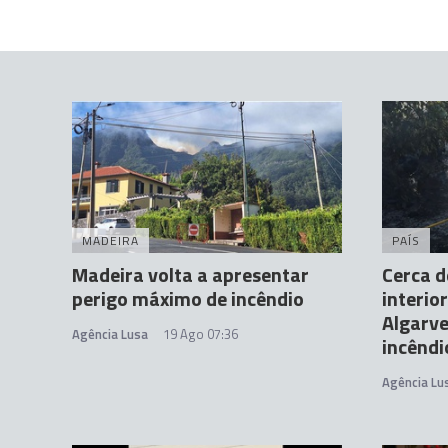
MADEIRA
PAÍS
Madeira volta a apresentar
Cerca d
perigo máximo de incêndio
interio
Algarve
Agência Lusa
19 Ago 07:36
incêndi
Agência Lu