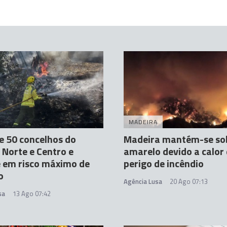
MADEIRA
e 50 concelhos do
Madeira mantém-se sob
r Norte e Centro e
amarelo devido a calor
 em risco máximo de
perigo de incêndio
o
Agência Lusa
20 Ago 07:13
sa
13 Ago 07:42