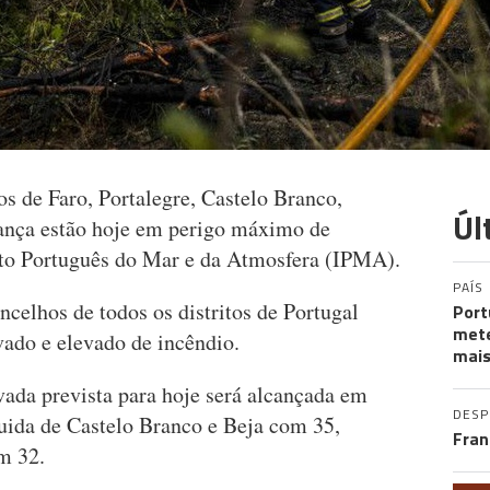
os de Faro, Portalegre, Castelo Branco,
Úl
gança estão hoje em perigo máximo de
tuto Português do Mar e da Atmosfera (IPMA).
PAÍS
celhos de todos os distritos de Portugal
Port
mete
vado e elevado de incêndio.
mais
ada prevista para hoje será alcançada em
DES
uida de Castelo Branco e Beja com 35,
Fran
m 32.