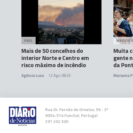
PAÍS
MADEIR
Mais de 50 concelhos do
Muita c
interior Norte e Centro em
gente n
risco máximo de incêndio
da Pont
Agência Lusa
12 Ago 08:33
Marianna P
Rua Dr. Fernão de Ornelas, 56 - 3º
9054-514 Funchal, Portugal
291 202 300