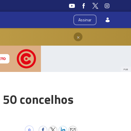
Assinar
×
PUB
 50 concelhos
0