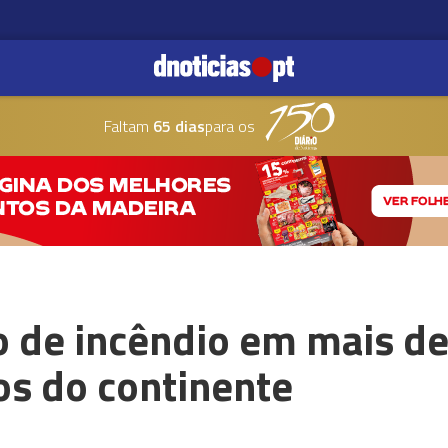
Faltam
65 dias
para os
 de incêndio em mais de
tos do continente