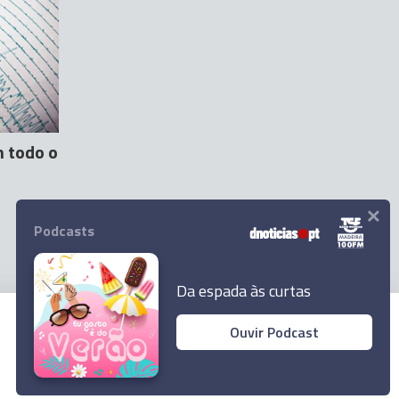
m todo o
×
Podcasts
Da espada às curtas
Ouvir Podcast
© 2024 Empresa Diário de Notícias, Lda.
Todos os direitos reservados.