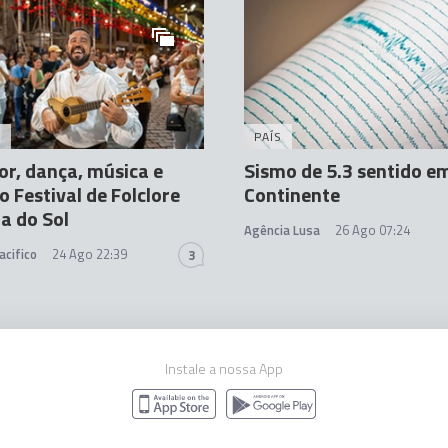
A
PAÍS
or, dança, música e
Sismo de 5.3 sentido e
o Festival de Folclore
Continente
a do Sol
Agência Lusa
26 Ago 07:24
acifico
24 Ago 22:39
3
Instale a nossa App