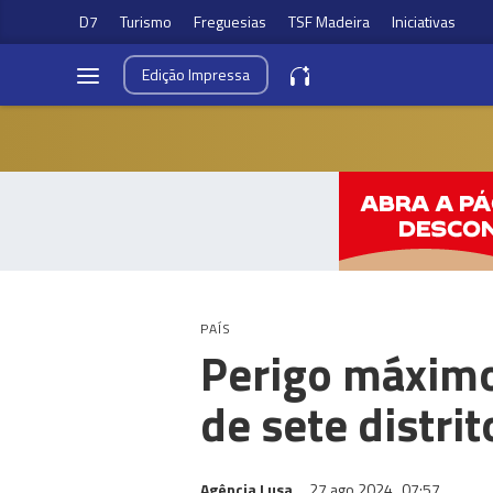
D7
Turismo
Freguesias
TSF Madeira
Iniciativas
Edição
Impressa
PAÍS
Perigo máximo
de sete distri
Agência Lusa
27 ago 2024
07:57