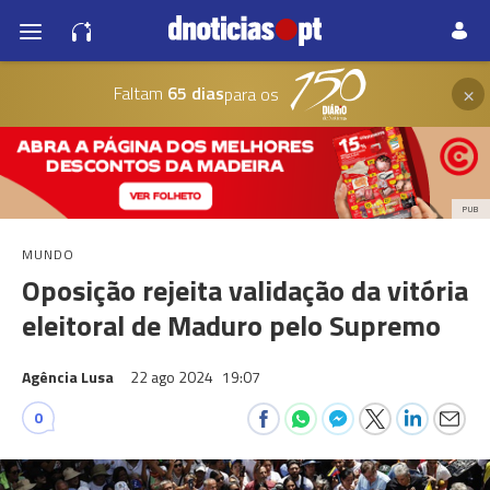
×
Faltam
65 dias
para os
PUB
MUNDO
Oposição rejeita validação da vitória
eleitoral de Maduro pelo Supremo
Agência Lusa
22 ago 2024
19:07
0