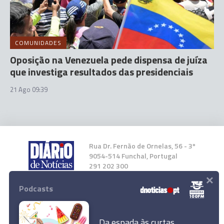
COMUNIDADES
Oposição na Venezuela pede dispensa de juíza
que investiga resultados das presidenciais
21 Ago 09:39
Rua Dr. Fernão de Ornelas, 56 - 3º
9054-514 Funchal, Portugal
291 202 300
×
Podcasts
Instale a nossa App
Da espada às curtas