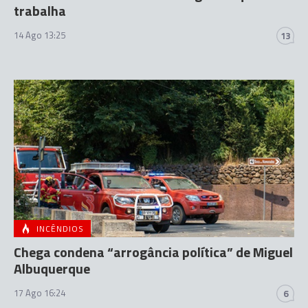
trabalha
14 Ago 13:25
13
INCÊNDIOS
Chega condena “arrogância política” de Miguel
Albuquerque
17 Ago 16:24
6