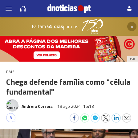
×
Faltam
65 dias
para os
PUB
PAÍS
Chega defende família como "célula
fundamental"
Andreia Correia
19 ago 2024
15:13
3