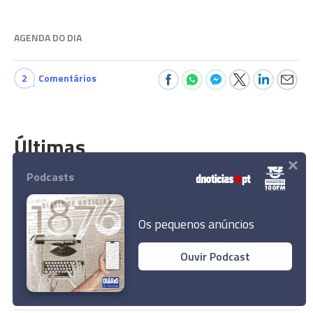
AGENDA DO DIA
2
Comentários
Últimas
×
Podcasts
PAÍS
Produtores do Douro pedem medidas imediatas para
escoamento de uvas a preços justos
Os pequenos anúncios
Ouvir Podcast
MUNDO
Presidente do Irão aponta que contacto com líder
supremo é "muito difícil de momento"