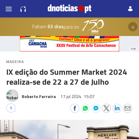
×
Faltam
63 dias
para os
PUB
MADEIRA
IX edição do Summer Market 2024
realiza-se de 22 a 27 de Julho
Roberto Ferreira
17 jul 2024
15:07
1