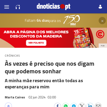
×
Faltam
64 dias
para os
PUB
CRÓNICAS
Às vezes é preciso que nos digam
que podemos sonhar
A minha mãe reservou então todas as
esperanças para mim
Marta Caires
02 jun 2024
02:00
0