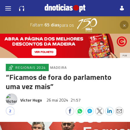
×
Faltam
65 dias
para os
PUB
REGIONAIS 2024
MADEIRA
“Ficamos de fora do parlamento
uma vez mais”
Victor Hugo
26 mai 2024
21:57
2