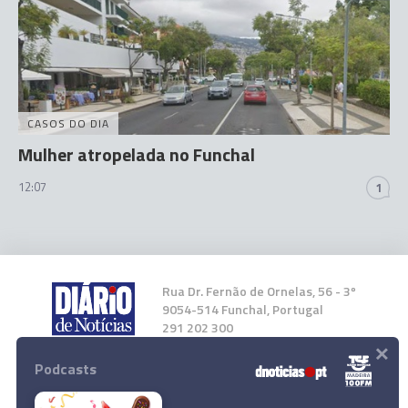
CASOS DO DIA
Mulher atropelada no Funchal
12:07
1
Rua Dr. Fernão de Ornelas, 56 - 3º
9054-514 Funchal, Portugal
291 202 300
×
Podcasts
Instale a nossa App