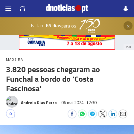
×
Faltam
65 dias
para os
PUB
MADEIRA
3.820 pessoas chegaram ao
Funchal a bordo do 'Costa
Fascinosa'
Andreia Dias Ferro
06 mai 2024
12:30
0