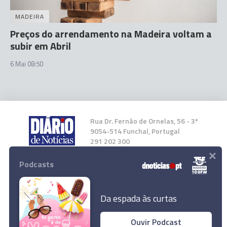
MADEIRA
Preços do arrendamento na Madeira voltam a
subir em Abril
6 Mai 08:50
Rua Dr. Fernão de Ornelas, 56 - 3º
9054-514 Funchal, Portugal
291 202 300
×
Podcasts
Instale a nossa App
Da espada às curtas
Ouvir Podcast