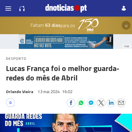
×
Faltam
63 dias
para os
PUB
DESPORTO
Lucas França foi o melhor guarda-
redes do mês de Abril
Orlando Vieira
13 mai 2024
16:02
0