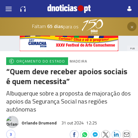
×
Faltam
65 dias
para os
PUB
ORÇAMENTO DO ESTADO
MADEIRA
“Quem deve receber apoios sociais
é quem necessita”
Albuquerque sobre a proposta de majoração dos
apoios da Segurança Social nas regiões
autónomas
Orlando Drumond
31 out 2024
12:25
3