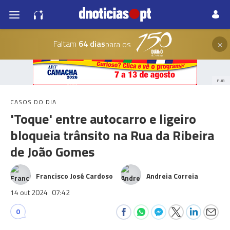
×
Faltam
64 dias
para os
PUB
CASOS DO DIA
'Toque' entre autocarro e ligeiro
bloqueia trânsito na Rua da Ribeira
de João Gomes
Francisco José Cardoso
Andreia Correia
14 out 2024
07:42
0