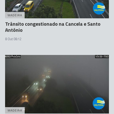
MADEIRA
Trânsito congestionado na Cancela e Santo
António
8 Out 08:12
MADEIRA