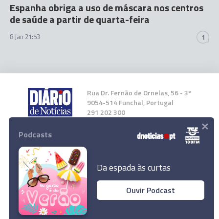
Espanha obriga a uso de máscara nos centros
de saúde a partir de quarta-feira
8 Jan 21:53
1
Rua Dr. Fernão de Ornelas, 56 - 3º
9054-514 Funchal, Portugal
291 202 300
×
Podcasts
Instale a nossa App
Da espada às curtas
Ouvir Podcast
Secretário-geral do PS reconhece que "nem
© 2024 Empresa Diário de Notícias, Lda.
tudo foi bem feito" e quer abrir novo ciclo
Todos os direitos reservados.