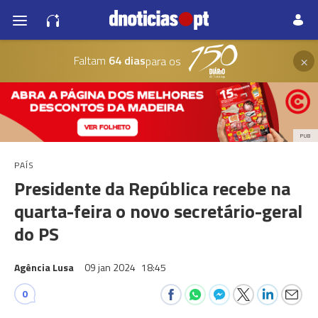
×
Faltam
64 dias
para os
PUB
PAÍS
Presidente da República recebe na
quarta-feira o novo secretário-geral
do PS
Agência Lusa
09 jan 2024
18:45
0