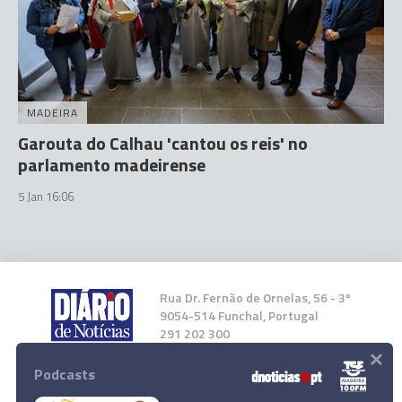
MADEIRA
Garouta do Calhau 'cantou os reis' no
parlamento madeirense
5 Jan 16:06
Rua Dr. Fernão de Ornelas, 56 - 3º
9054-514 Funchal, Portugal
291 202 300
×
Podcasts
Instale a nossa App