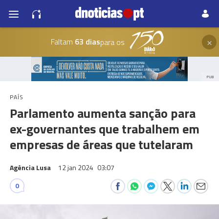
×
Faltam
63 dias
para os
PUB
PAÍS
Parlamento aumenta sanção para
ex-governantes que trabalhem em
empresas de áreas que tutelaram
Agência Lusa
12 jan 2024
03:07
0