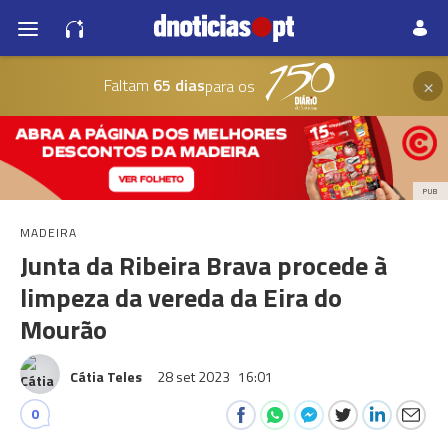
×
Faltam
65 dias
para os
PUB
MADEIRA
Junta da Ribeira Brava procede à
limpeza da vereda da Eira do
Mourão
Cátia Teles
28 set 2023
16:01
0