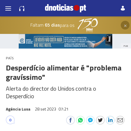
×
Faltam
65 dias
para os
PUB
PAÍS
Desperdício alimentar é "problema
gravíssimo"
Alerta do director do Unidos contra o
Desperdício
Agência Lusa
28 set 2023
07:21
0