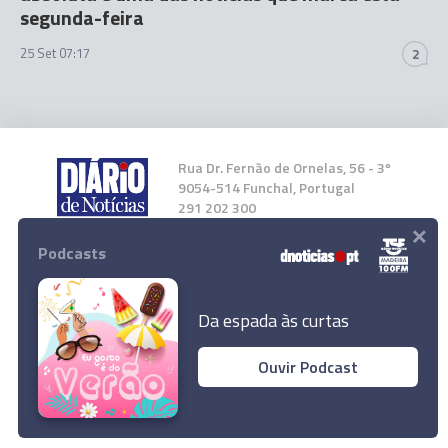
segunda-feira
25 Set 07:17
2
Rua Dr. Fernão de Ornelas, 56 - 3º
9054-514 Funchal, Portugal
291 202 300
×
Podcasts
Instale a nossa App
Da espada às curtas
Ouvir Podcast
© 2023 Empresa Diário de Notícias, Lda.
Todos os direitos reservados.