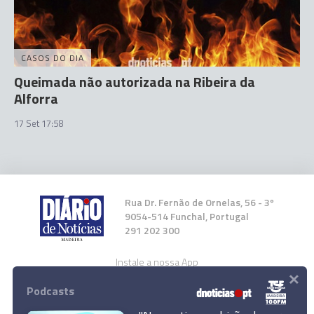
CASOS DO DIA
Queimada não autorizada na Ribeira da
Alforra
17 Set 17:58
Rua Dr. Fernão de Ornelas, 56 - 3º
9054-514 Funchal, Portugal
291 202 300
Instale a nossa App
×
Podcasts