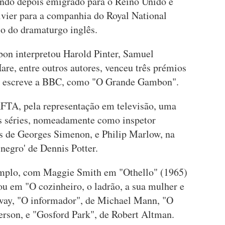
endo depois emigrado para o Reino Unido e
ivier para a companhia do Royal National
io do dramaturgo inglês.
n interpretou Harold Pinter, Samuel
are, entre outros autores, venceu três prémios
o, escreve a BBC, como "O Grande Gambon".
TA, pela representação em televisão, uma
as séries, nomeadamente como inspetor
s de Georges Simenon, e Philip Marlow, na
negro' de Dennis Potter.
emplo, com Maggie Smith em "Othello" (1965)
rou em "O cozinheiro, o ladrão, a sua mulher e
away, "O informador", de Michael Mann, "O
erson, e "Gosford Park", de Robert Altman.