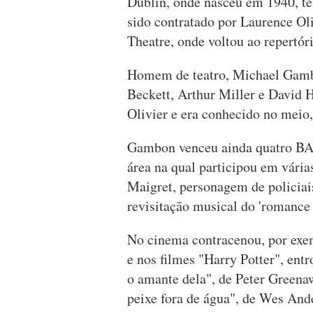
Dublin, onde nasceu em 1940, t
sido contratado por Laurence Ol
Theatre, onde voltou ao repertór
Homem de teatro, Michael Gambo
Beckett, Arthur Miller e David H
Olivier e era conhecido no mei
Gambon venceu ainda quatro BAF
área na qual participou em vári
Maigret, personagem de policiai
revisitação musical do 'romance 
No cinema contracenou, por ex
e nos filmes "Harry Potter", ent
o amante dela", de Peter Green
peixe fora de água", de Wes And