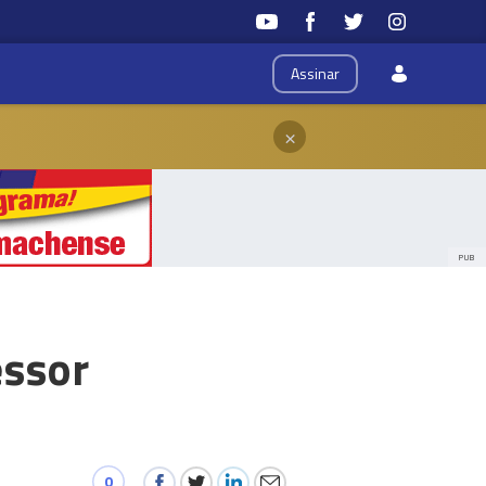
Assinar
×
PUB
essor
0