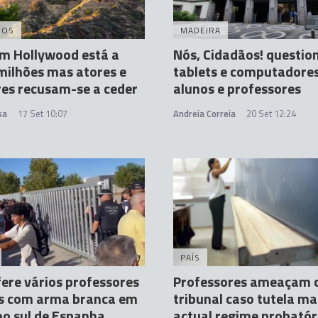
DOS
MADEIRA
m Hollywood está a
Nós, Cidadãos! questio
milhões mas atores e
tablets e computadore
res recusam-se a ceder
alunos e professores
sa
17 Set 10:07
Andreia Correia
20 Set 12:24
PAÍS
ere vários professores
Professores ameaçam
os com arma branca em
tribunal caso tutela m
no sul de Espanha
actual regime probatór