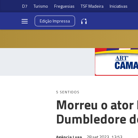
D7
Turismo
Freguesias
TSF Madeira
Iniciativas
Edição
Impressa
5 SENTIDOS
Morreu o ator
Dumbledore do
Agência Lusa
28 set 2023
13:53