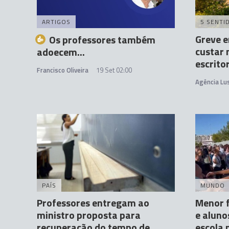
ARTIGOS
5 SENTI
Greve e
Os professores também
custar 
adoecem...
escrito
Francisco Oliveira
19 Set 02:00
Agência Lu
PAÍS
MUNDO
Professores entregam ao
Menor f
ministro proposta para
e alun
recuperação do tempo de
escola 