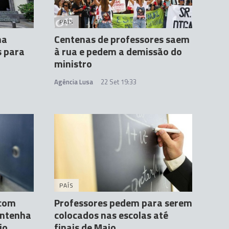
PAÍS
na
Centenas de professores saem
s para
à rua e pedem a demissão do
ministro
Agência Lusa
22 Set 19:33
PAÍS
 com
Professores pedem para serem
antenha
colocados nas escolas até
io
finais de Maio