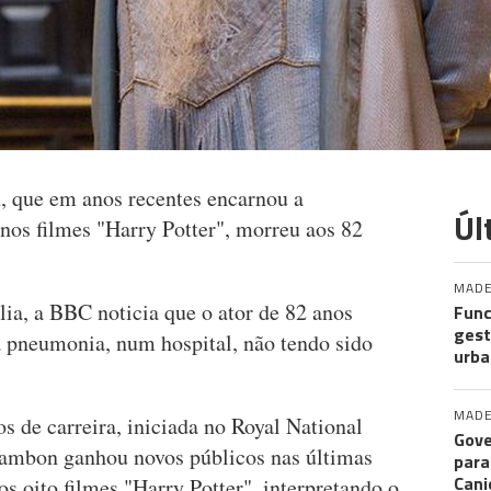
, que em anos recentes encarnou a
Úl
s filmes "Harry Potter", morreu aos 82
MADE
a, a BBC noticia que o ator de 82 anos
Func
gest
pneumonia, num hospital, não tendo sido
urba
MADE
os de carreira, iniciada no Royal National
Gove
ambon ganhou novos públicos nas últimas
para
Cani
os oito filmes "Harry Potter", interpretando o