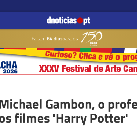
Faltam
64 dias
para os
 Michael Gambon, o prof
s filmes 'Harry Potter'