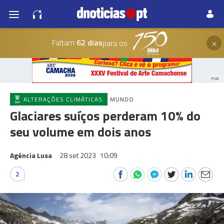
×
Faltam
62 dias
para os
PUB
ALTERAÇÕES CLIMÁTICAS
MUNDO
Glaciares suíços perderam 10% do
seu volume em dois anos
Agência Lusa
28 set 2023
10:09
2