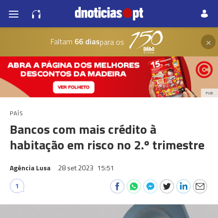
×
Faltam
66 dias
para os
PUB
PAÍS
Bancos com mais crédito à
habitação em risco no 2.º trimestre
Agência Lusa
28 set 2023
15:51
1