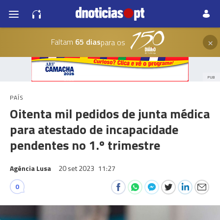
×
Faltam
65 dias
para os
PUB
PAÍS
Oitenta mil pedidos de junta médica
para atestado de incapacidade
pendentes no 1.º trimestre
Agência Lusa
20 set 2023
11:27
0