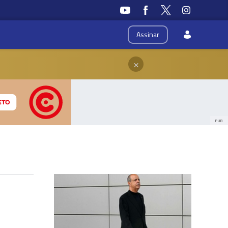
Assinar
×
PUB