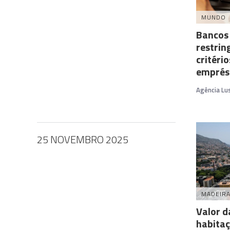
MUNDO
Bancos 
restri
critéri
emprés
Agência Lu
25 NOVEMBRO 2025
MADEIR
Valor d
habitaç