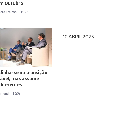
em Outubro
rte Freitas
11:22
10 ABRIL 2025
A
linha-se na transição
tável, mas assume
diferentes
rumond
15:09