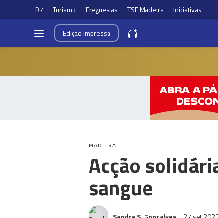
D7
Turismo
Freguesias
TSF Madeira
Iniciativas
Edição
Impressa
MADEIRA
Acção solidári
sangue
Sandra S. Gonçalves
27 set 202