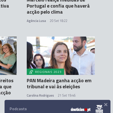
ativa
Portugal e confia que haverá
acção pelo clima
Agência Lusa
20 Set 18:22
REGIONAIS 2023
reitos
PAN Madeira ganha acção em
a que
tribunal e vai às eleições
acção
Carolina Rodrigues
21 Set 19:46
×
2
Podcasts