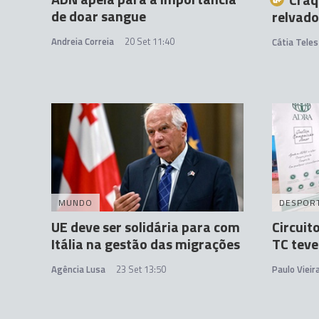
de doar sangue
relvado
Andreia Correia
20 Set 11:40
Cátia Teles
MUNDO
DESPOR
UE deve ser solidária para com
Circuit
Itália na gestão das migrações
TC teve
Agência Lusa
23 Set 13:50
Paulo Vieir