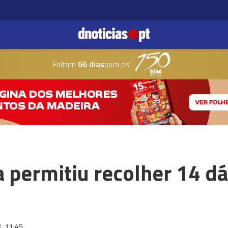
Faltam
66 dias
para os
a permitiu recolher 14 d
3
11:45