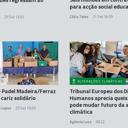
para acção social educ
Cátia Teles
21 Set 16:39
25 Set 13:01
TO
ALTERAÇÕES CLIMÁTICAS
o Padel Madeira/Ferraz
Tribunal Europeu dos Di
 cariz solidário
Humanos aprecia queix
pode mudar futuro da 
a Lopes
20 Set 19:28
climática
Agência Lusa
08:22