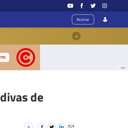
Assinar
×
PUB
ádivas de
0