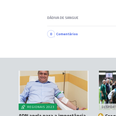
DÁDIVA DE SANGUE
0
Comentários
REGIONAIS 2023
DESPOR
ADN apela para a importância
Craq