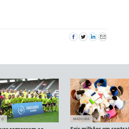
TO
MADEIRA
Seis milhões em contra
ues regressam ao