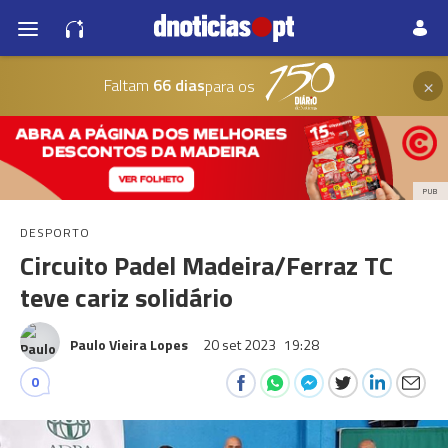
×
Faltam
66 dias
para os
PUB
DESPORTO
Circuito Padel Madeira/Ferraz TC
teve cariz solidário
Paulo Vieira Lopes
20 set 2023
19:28
0