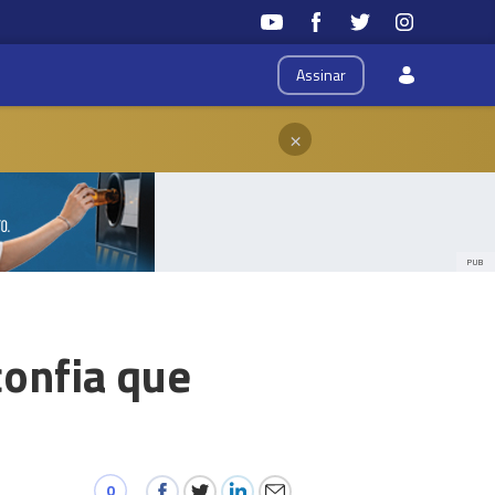
Assinar
×
PUB
confia que
0