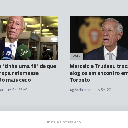
PAÍS
 "tinha uma fé" de que
Marcelo e Trudeau tro
ropa retomasse
elogios em encontro e
ão mais cedo
Toronto
sa
15 Set 23:59
Agência Lusa
15 Set 20:11
Instale a nossa App