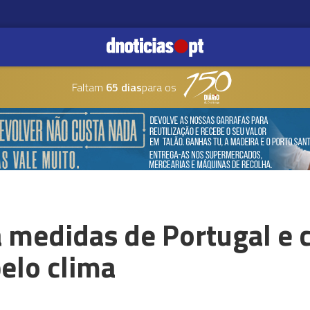
Faltam
65 dias
para os
 medidas de Portugal e 
elo clima