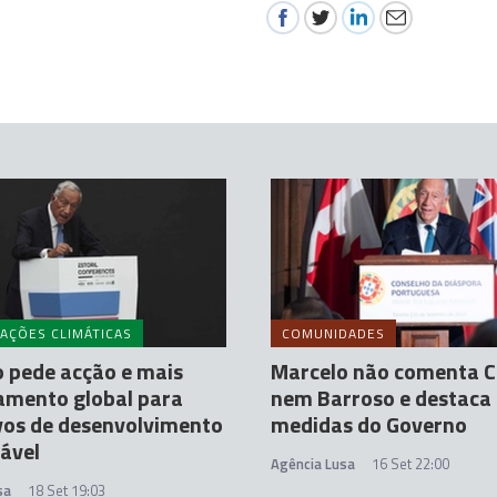
AÇÕES CLIMÁTICAS
COMUNIDADES
 pede acção e mais
Marcelo não comenta 
amento global para
nem Barroso e destaca
vos de desenvolvimento
medidas do Governo
ável
Agência Lusa
16 Set 22:00
sa
18 Set 19:03