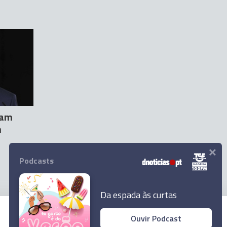
cam
m
×
Podcasts
Da espada às curtas
Ouvir Podcast