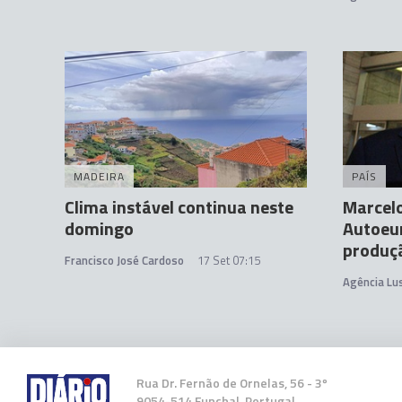
MADEIRA
PAÍS
Clima instável continua neste
Marcelo
domingo
Autoeu
produç
Francisco José Cardoso
17 Set 07:15
Agência Lu
Rua Dr. Fernão de Ornelas, 56 - 3º
9054-514 Funchal, Portugal