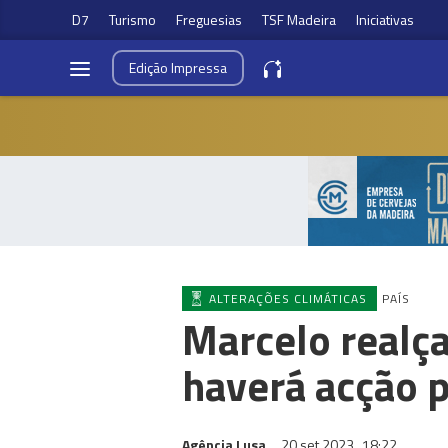
D7
Turismo
Freguesias
TSF Madeira
Iniciativas
Edição
Impressa
ALTERAÇÕES CLIMÁTICAS
PAÍS
Marcelo realça
haverá acção p
Agência Lusa
20 set 2023
18:22