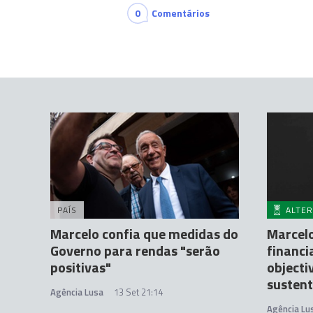
0
Comentários
PAÍS
ALTER
Marcelo confia que medidas do
Marcelo
Governo para rendas "serão
financi
positivas"
objecti
sustent
Agência Lusa
13 Set 21:14
Agência Lu