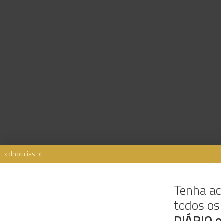
‹ dnoticias.pt
Tenha ac
todos o
Rua Dr. Fernão de Ornelas, 56 - 3º
9054-514 Funchal, Portugal
DIÁRIO 