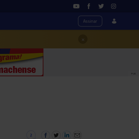
Assinar
×
PUB
2