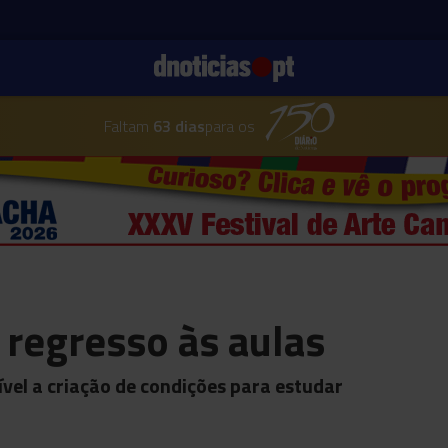
Faltam
63 dias
para os
 regresso às aulas
el a criação de condições para estudar