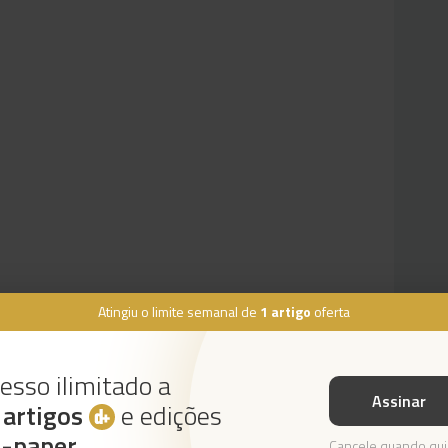
Atingiu o limite semanal de
1 artigo
oferta
esso ilimitado a
Assinar
s
artigos
e edições
Instale a nossa App
e-paper
Cancele quando qui