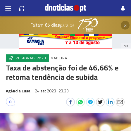
×
Faltam
65 dias
para os
PUB
REGIONAIS 2023
MADEIRA
Taxa de abstenção foi de 46,66% e
retoma tendência de subida
Agência Lusa
24 set 2023
23:23
0