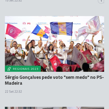
15 Set 22:32
1
REGIONAIS 2023
Sérgio Gonçalves pede voto "sem medo" no PS-
Madeira
22 Set 22:32