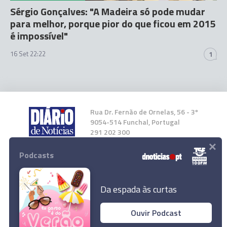
Sérgio Gonçalves: "A Madeira só pode mudar
para melhor, porque pior do que ficou em 2015
é impossível"
16 Set 22:22
1
Rua Dr. Fernão de Ornelas, 56 - 3º
9054-514 Funchal, Portugal
291 202 300
×
Podcasts
Instale a nossa App
Da espada às curtas
Ouvir Podcast
© 2023 Empresa Diário de Notícias, Lda.