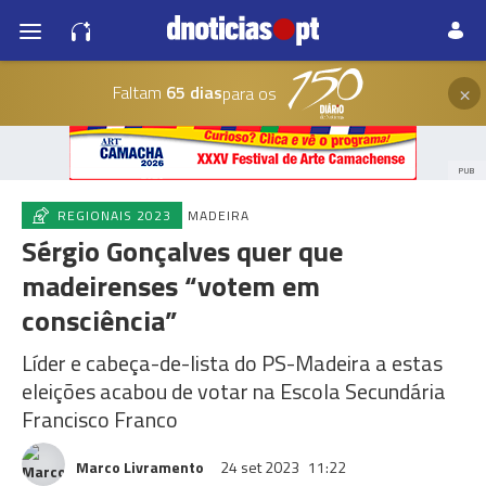
×
Faltam
65 dias
para os
PUB
REGIONAIS 2023
MADEIRA
Sérgio Gonçalves quer que
madeirenses “votem em
consciência”
Líder e cabeça-de-lista do PS-Madeira a estas
eleições acabou de votar na Escola Secundária
Francisco Franco
Marco Livramento
24 set 2023
11:22