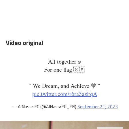
Vídeo original
All together ✊
For one flag 🇸🇦
" We Dream, and Achieve 💚 "
pic.twitter.com/r6ra5azFqA
— AlNassr FC (@AlNassrFC_EN)
September 21, 2023