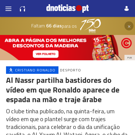
×
Faltam
66 dias
para os
PUB
CRISTIANO RONALDO
DESPORTO
Al Nassr partilha bastidores do
vídeo em que Ronaldo aparece de
espada na mão e traje árabe
O clube tinha publicado, na quinta-feira, um
vídeo em que o plantel surge com trajes
tradicionais, para celebrar o dia da unificação
saudita, o Al-Yawm Al-Watani. Agora, o clube da