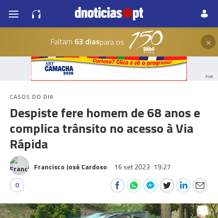
×
Faltam
63 dias
para os
PUB
CASOS DO DIA
Despiste fere homem de 68 anos e
complica trânsito no acesso à Via
Rápida
Francisco José Cardoso
16 set 2023
19:27
0