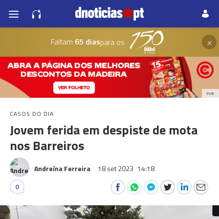
×
Faltam
65 dias
para os
PUB
CASOS DO DIA
Jovem ferida em despiste de mota
nos Barreiros
Andreína Ferreira
18 set 2023
14:18
0