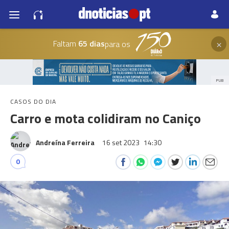
×
Faltam
65 dias
para os
PUB
CASOS DO DIA
Carro e mota colidiram no Caniço
Andreína Ferreira
16 set 2023
14:30
0