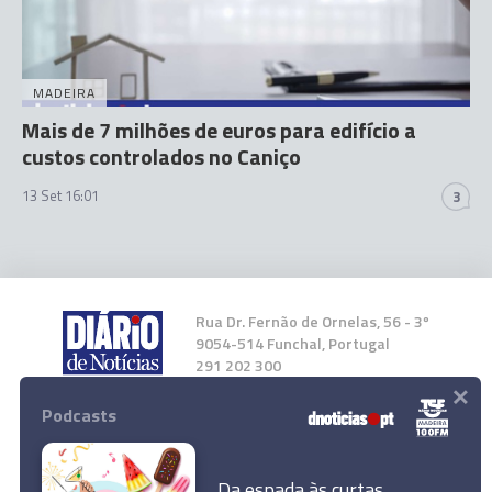
MADEIRA
Mais de 7 milhões de euros para edifício a
custos controlados no Caniço
13 Set 16:01
3
Rua Dr. Fernão de Ornelas, 56 - 3º
9054-514 Funchal, Portugal
291 202 300
×
Podcasts
Instale a nossa App
Da espada às curtas