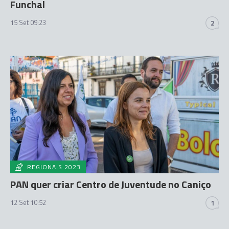
Funchal
15 Set 09:23
2
REGIONAIS 2023
PAN quer criar Centro de Juventude no Caniço
12 Set 10:52
1