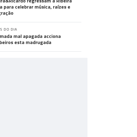
ra&Ricardo regressam à Ribeira
a para celebrar música, raízes e
gração
S DO DIA
mada mal apagada acciona
eiros esta madrugada