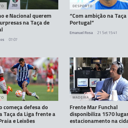
TO
DESPORTO
mo e Nacional querem
“Com ambição na Taça
surpresas na Taça de
Portugal”
al
Emanuel Rosa
21 Set 15:41
tos
07:07
TO
MADEIRA
o começa defesa do
Frente Mar Funchal
da Taça da Liga frente a
disponibiliza 1570 luga
Praia e Leixões
estacionamento na cid