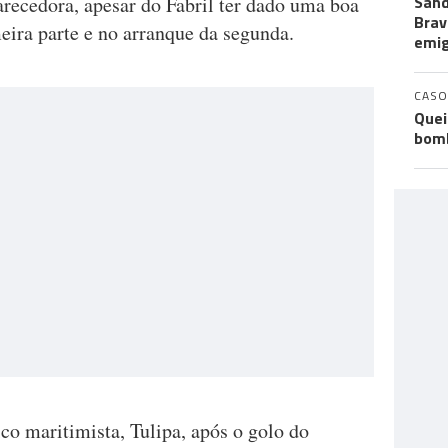
Sand
arecedora, apesar do Fabril ter dado uma boa
Brav
ira parte e no arranque da segunda.
emi
CASO
Quei
bomb
ico maritimista, Tulipa, após o golo do