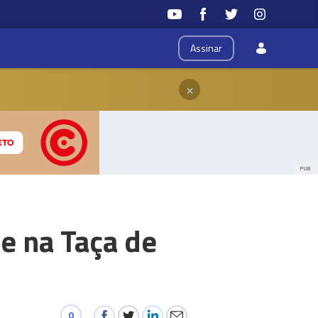
Assinar
×
PUB
e na Taça de
0