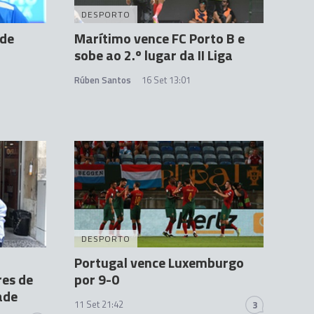
DESPORTO
 de
Marítimo vence FC Porto B e
sobe ao 2.º lugar da II Liga
Rúben Santos
16 Set 13:01
DESPORTO
Portugal vence Luxemburgo
res de
por 9-0
ade
11 Set 21:42
3