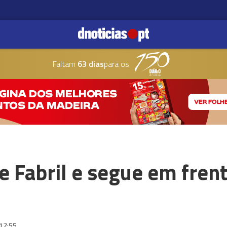
Faltam
63 dias
para os
 Fabril e segue em frent
12:55