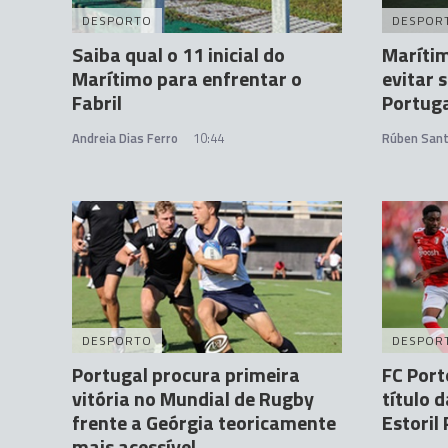
DESPORTO
DESPOR
Saiba qual o 11 inicial do
Maríti
Marítimo para enfrentar o
evitar 
Fabril
Portug
Andreia Dias Ferro
10:44
Rúben San
DESPORTO
DESPOR
Portugal procura primeira
FC Port
vitória no Mundial de Rugby
título 
frente a Geórgia teoricamente
Estoril 
mais acessível