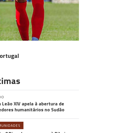
Portugal
timas
DO
 Leão XIV apela à abertura de
edores humanitários no Sudão
MUNIDADES