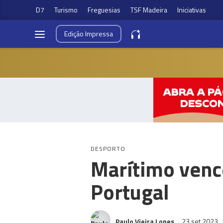
D7
Turismo
Freguesias
TSF Madeira
Iniciativas
Edição
Impressa
DESPORTO
Marítimo vence
Portugal
Paulo Vieira Lopes
23 set 2023