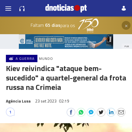
×
Faltam
65 dias
para os
PUB
A GUERRA
MUNDO
Kiev reivindica "ataque bem-
sucedido" a quartel-general da frota
russa na Crimeia
Agência Lusa
23 set 2023
02:19
1