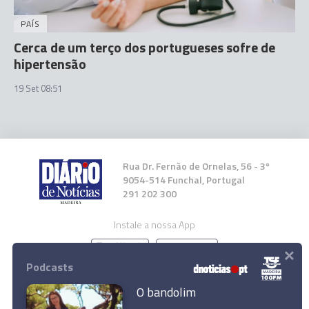
PAÍS
Cerca de um terço dos portugueses sofre de
hipertensão
19 Set 08:51
Rua Dr. Fernão de Ornelas, 56 - 3º
9054-514 Funchal, Portugal
291 202 300
Instale a nossa App
×
Podcasts
O bandolim