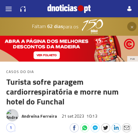
×
Faltam
62 dias
para os
PUB
CASOS DO DIA
Turista sofre paragem
cardiorrespiratória e morre num
hotel do Funchal
Andreína Ferreira
21 set 2023
10:13
1