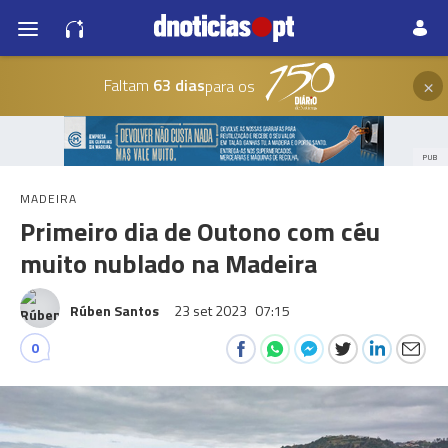
×
Faltam
63 dias
para os
PUB
MADEIRA
Primeiro dia de Outono com céu
muito nublado na Madeira
Rúben Santos
23 set 2023
07:15
0