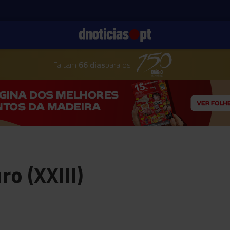
Faltam
66 dias
para os
uro (XXIII)