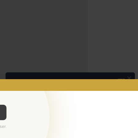
×
Podcasts
Os pequenos anúncios
Ouvir Podcast
© 2023 Empresa Diário de Notícias, Lda.
ser.
Todos os direitos reservados.