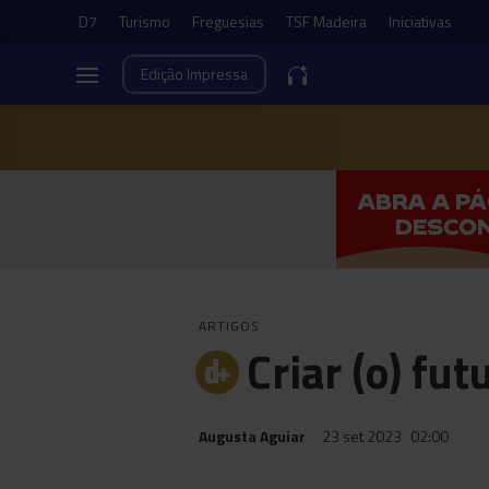
D7
Turismo
Freguesias
TSF Madeira
Iniciativas
Edição
Impressa
ARTIGOS
Criar (o) fut
Augusta Aguiar
23 set 2023
02:00