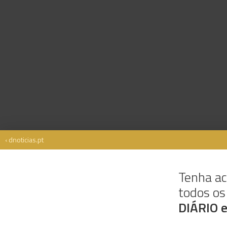
‹ dnoticias.pt
Tenha ac
todos o
Rua Dr. Fernão de Ornelas, 56 - 3º
9054-514 Funchal, Portugal
DIÁRIO 
291 202 300