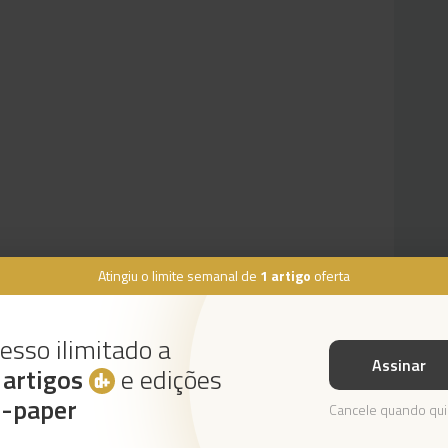
Atingiu o limite semanal de
1 artigo
oferta
esso ilimitado a
Assinar
s
artigos
e edições
Instale a nossa App
e-paper
Cancele quando qui