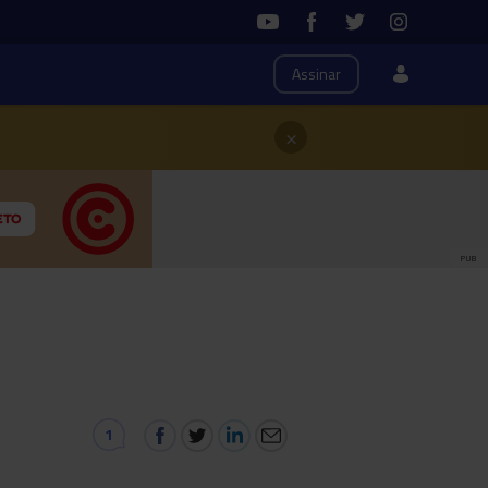
Assinar
×
PUB
1