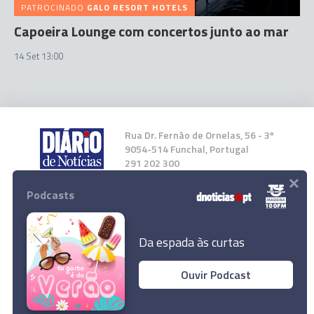
PATROCINADO
GALO RESORT HOTELS
Capoeira Lounge com concertos junto ao mar
14 Set 13:00
Rua Dr. Fernão de Ornelas, 56 - 3º
9054-514 Funchal, Portugal
291 202 300
×
Podcasts
Instale a nossa App
Da espada às curtas
Ouvir Podcast
© 2023 Empresa Diário de Notícias, Lda.
Todos os direitos reservados.