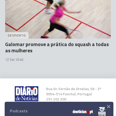
DESPORTO
Galomar promove a prática do squash a todas
as mulheres
12 Set 10:46
Rua Dr. Fernão de Ornelas, 56 - 3º
9054-514 Funchal, Portugal
291 202 300
×
Podcasts
Instale a nossa App