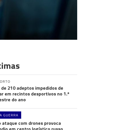
timas
PORTO
 de 210 adeptos impedidos de
ar em recintos desportivos no 1.º
stre do ano
A GUERRA
 ataque com drones provoca
ndio em centro logístico russo