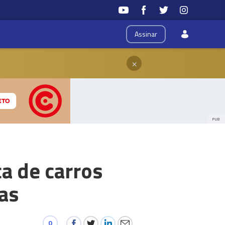
Assinar
×
PUB
a de carros
as
0