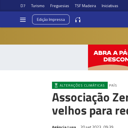
D7
Turismo
Freguesias
TSF Madeira
Iniciativas
Edição
Impressa
ALTERAÇÕES CLIMÁTICAS
PAÍS
Associação Ze
velhos para re
Agência Lusa
20 set 2023
09:39