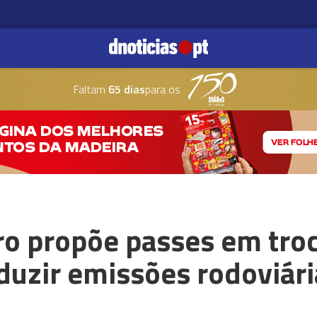
Faltam
65 dias
para os
ro propõe passes em troc
duzir emissões rodoviári