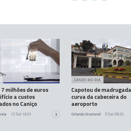
A
CASOS DO DIA
 7 milhões de euros
Capotou de madrugada
ifício a custos
curva da cabeceira do
ados no Caniço
aeroporto
reia
13 Set 16:01
Orlando Drumond
9 Set 09:55
3