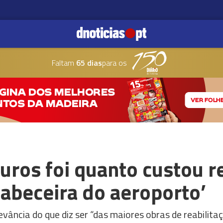
Faltam
65 dias
para os
uros foi quanto custou re
abeceira do aeroporto’
vância do que diz ser “das maiores obras de reabilita