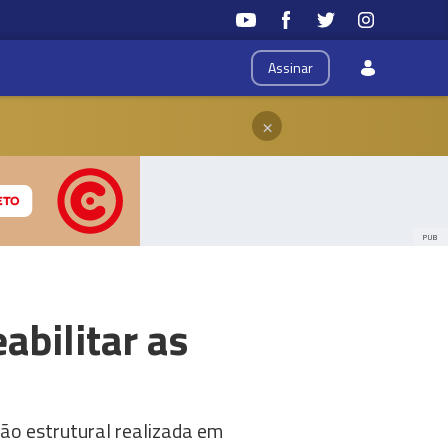
Assinar
×
PUB
abilitar as
ção estrutural realizada em