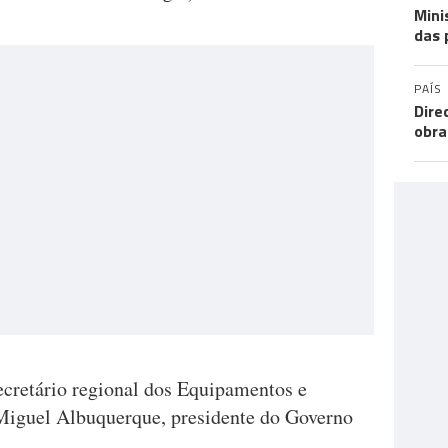
Mini
das 
PAÍS
Dire
obra
ecretário regional dos Equipamentos e
r Miguel Albuquerque, presidente do Governo